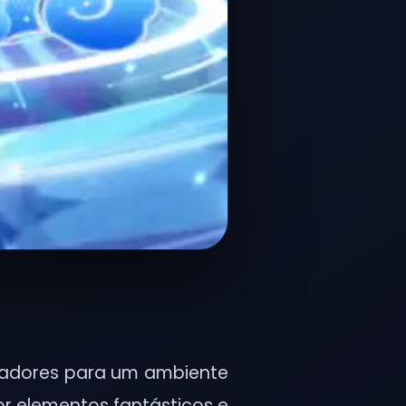
ogadores para um ambiente
or elementos fantásticos e