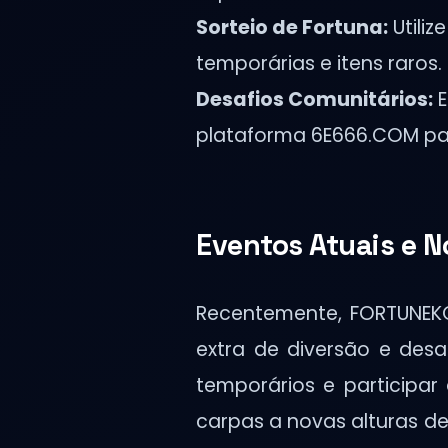
Sorteio de Fortuna:
Utiliz
temporárias e itens raros.
Desafios Comunitários:
E
plataforma 6E666.COM par
Eventos Atuais e 
Recentemente, FORTUNEK
extra de diversão e des
temporários e participar
carpas a novas alturas d