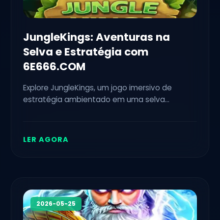
JungleKings: Aventuras na
Selva e Estratégia com
6E666.COM
Explore JungleKings, um jogo imersivo de
estratégia ambientado em uma selva
vibrante. Conheça suas regras e os desafios
que prendem a atenção dos jogadores.
LER AGORA
2026-05-25