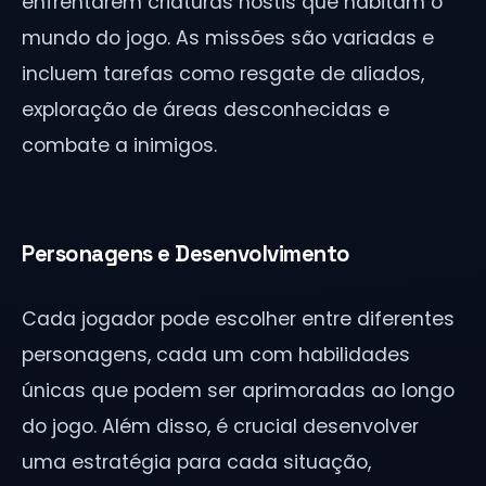
enfrentarem criaturas hostis que habitam o
mundo do jogo. As missões são variadas e
incluem tarefas como resgate de aliados,
exploração de áreas desconhecidas e
combate a inimigos.
Personagens e Desenvolvimento
Cada jogador pode escolher entre diferentes
personagens, cada um com habilidades
únicas que podem ser aprimoradas ao longo
do jogo. Além disso, é crucial desenvolver
uma estratégia para cada situação,