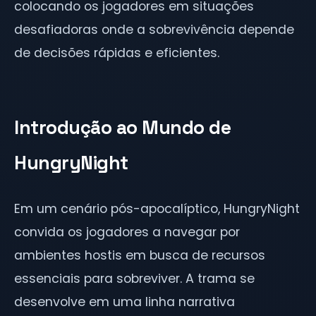
colocando os jogadores em situações
desafiadoras onde a sobrevivência depende
de decisões rápidas e eficientes.
Introdução ao Mundo de
HungryNight
Em um cenário pós-apocalíptico, HungryNight
convida os jogadores a navegar por
ambientes hostis em busca de recursos
essenciais para sobreviver. A trama se
desenvolve em uma linha narrativa