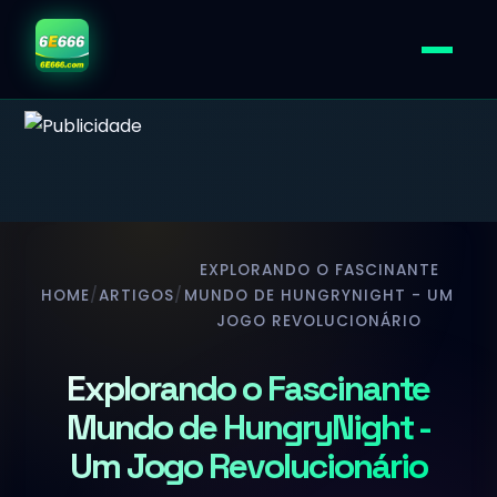
EXPLORANDO O FASCINANTE
HOME
/
ARTIGOS
/
MUNDO DE HUNGRYNIGHT - UM
JOGO REVOLUCIONÁRIO
Explorando o Fascinante
Mundo de HungryNight -
Um Jogo Revolucionário