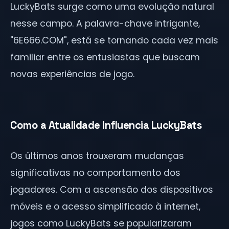
LuckyBats surge como uma evolução natural
nesse campo. A palavra-chave intrigante,
"6E666.COM", está se tornando cada vez mais
familiar entre os entusiastas que buscam
novas experiências de jogo.
Como a Atualidade Influencia LuckyBats
Os últimos anos trouxeram mudanças
significativas no comportamento dos
jogadores. Com a ascensão dos dispositivos
móveis e o acesso simplificado à internet,
jogos como LuckyBats se popularizaram