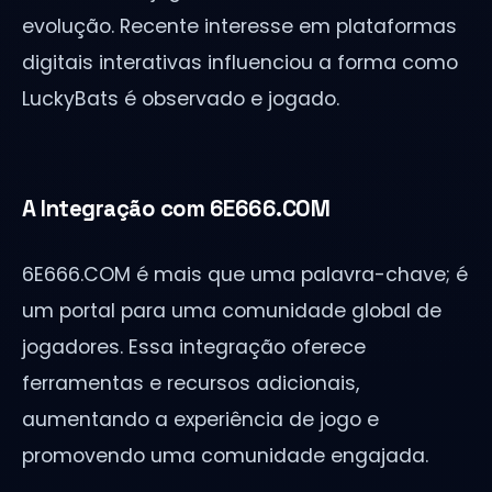
evolução. Recente interesse em plataformas
digitais interativas influenciou a forma como
LuckyBats é observado e jogado.
A Integração com 6E666.COM
6E666.COM é mais que uma palavra-chave; é
um portal para uma comunidade global de
jogadores. Essa integração oferece
ferramentas e recursos adicionais,
aumentando a experiência de jogo e
promovendo uma comunidade engajada.