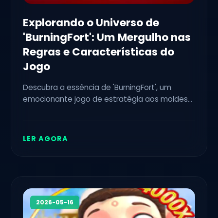
Explorando o Universo de
'BurningFort': Um Mergulho nas
Regras e Características do
Jogo
Descubra a essência de 'BurningFort', um
emocionante jogo de estratégia aos moldes
atuais, e conheça suas regras complexas e
inovadoras.
LER AGORA
2026-05-16