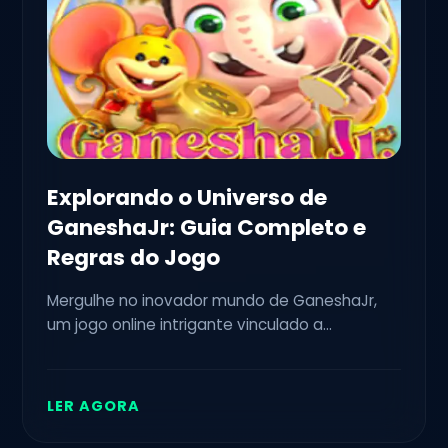
Explorando o Universo de
GaneshaJr: Guia Completo e
Regras do Jogo
Mergulhe no inovador mundo de GaneshaJr,
um jogo online intrigante vinculado a
6E666.COM que combina cultura e estratégia
em uma experiência única.
LER AGORA