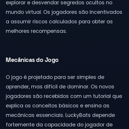
explorar e desvendar segredos ocultos no
mundo virtual. Os jogadores são incentivados
a assumir riscos calculados para obter as
melhores recompensas.
Mecânicas do Jogo
O jogo é projetado para ser simples de
aprender, mas difícil de dominar. Os novos
jogadores são recebidos com um tutorial que
explica os conceitos básicos e ensina as
mecânicas essenciais. LuckyBats depende
fortemente da capacidade do jogador de