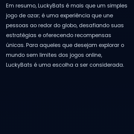
Em resumo, LuckyBats é mais que um simples
jogo de azar; é uma experiência que une
pessoas ao redor do globo, desafiando suas
estratégias e oferecendo recompensas
únicas. Para aqueles que desejam explorar o
mundo sem limites dos jogos online,
LuckyBats é uma escolha a ser considerada.