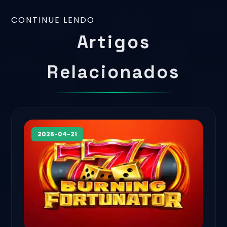
CONTINUE LENDO
Artigos
Relacionados
2026-04-21